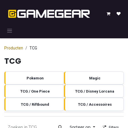
Overslaan naar inhoud
Producten
TCG
TCG
Pokemon
Magic
TCG / One Piece
TCG / Disney Lorcana
TCG / Riftbound
TCG / Accessoires
Sorteer op
Filters