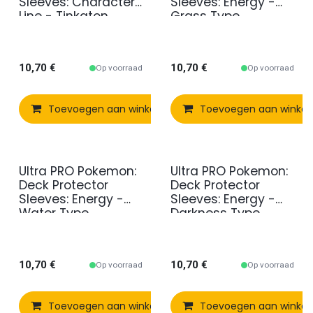
Sleeves: Character
Sleeves: Energy -
Line - Tinkaton
Grass Type
10,70
€
10,70
€
Op voorraad
Op voorraad
Toevoegen aan winkelmandje
Toevoegen aan winke
Vergelijken
Ultra PRO Pokemon:
Ultra PRO Pokemon:
Deck Protector
Deck Protector
Sleeves: Energy -
Sleeves: Energy -
Water Type
Darkness Type
10,70
€
10,70
€
Op voorraad
Op voorraad
Toevoegen aan winkelmandje
Toevoegen aan winke
Vergelijken