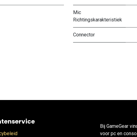
Mic
Richtingskarakteristiek
Connector
ntenservice
Bij GameGear vin
cybeleid
voor pc en consol