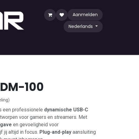
Aanmelden
Nederlands
y Game
TCG
Shop by Community
XDM-100
ling)
s een professionele
dynamische USB-C
tworpen voor gamers en streamers. Met
rgave
en gevoeligheid voor
 jij altijd in focus.
Plug-and-play
aansluiting