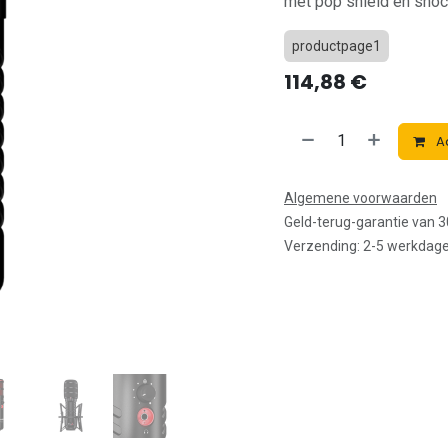
met pop shield en shoc
productpage1
114,88
€
A
Algemene voorwaarden
Geld-terug-garantie van 
Verzending: 2-5 werkdag