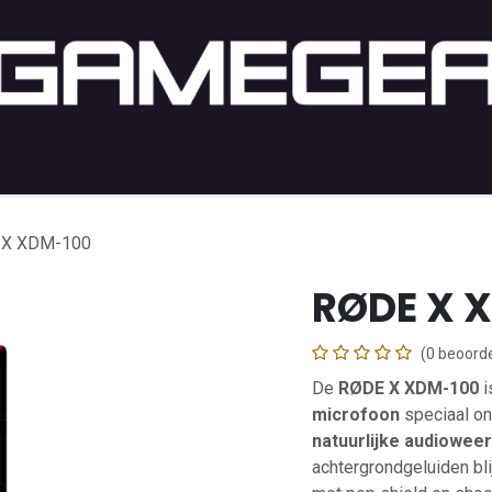
PC Gaming
PC-Setup
Console
Lifestyle
Shop b
 X XDM-100
RØDE X 
(0 beoorde
De
RØDE X XDM-100
i
microfoon
speciaal on
natuurlijke audiowee
achtergrondgeluiden blijf