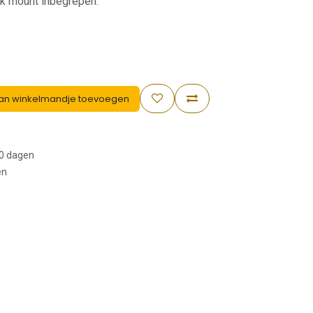
k mount inbegrepen.
an winkelmandje toevoegen
30 dagen
en