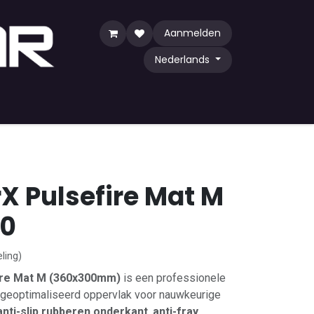
Aanmelden
Nederlands
y Game
TCG
Shop by Community
X Pulsefire Mat M
00
ling)
ire Mat M (360x300mm)
is een professionele
eoptimaliseerd oppervlak voor nauwkeurige
anti-slip rubberen onderkant
,
anti-fray