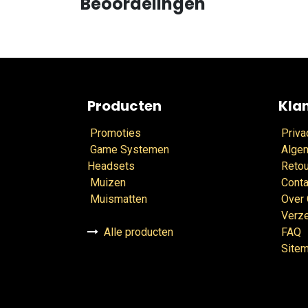
Beoordelingen
Producten
Kla
Promoties
Priva
Game Systemen
Alge
Headsets
Retou
Muizen
Conta
Muismatten
Over
Verz
Alle producten
FAQ
Site