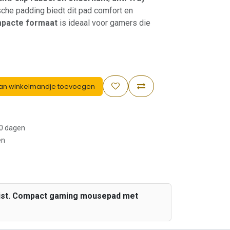
he padding biedt dit pad comfort en
pacte formaat
is ideaal voor gamers die
an winkelmandje toevoegen
30 dagen
en
alist. Compact gaming mousepad met