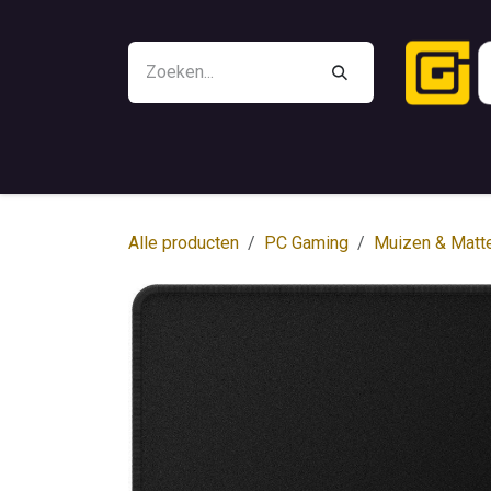
Overslaan naar inhoud
Promoties
Battle Beaver
Controllers
Alle producten
PC Gaming
Muizen & Matt