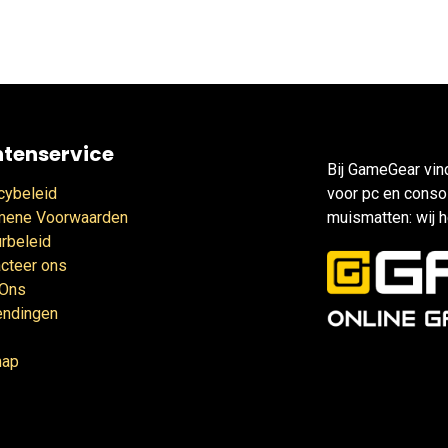
ntenservice
Bij GameGear vin
cybeleid
voor pc en consol
mene Voorwaarden
muismatten: wij h
rbeleid
cteer ons
 Ons
endingen
map