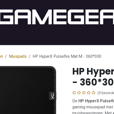
PC Gaming
PC-Setup
Console
Lifestyle
Shop b
en
Muispads
HP HyperX Pulsefire Mat M - 360*300
HP Hyper
- 360*3
(0 beoorde
De
HP HyperX Pulsef
gaming mousepad met g
muisbewegingen. Met