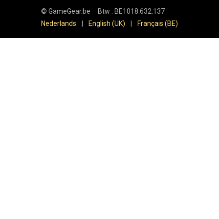
©
GameGear.be
Btw : BE1018.632.137
Nederlands
|
English (UK)
|
Français (BE)