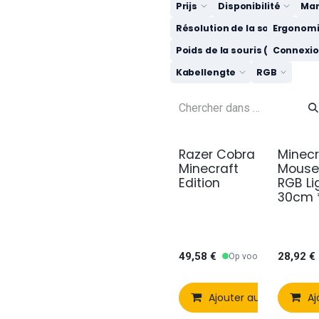
Prijs
Disponibilité
Ma
Résolution de la souris
Ergonomie
Poids de la souris (grammes
Connexion
Kabellengte
RGB
Razer Cobra -
Minecr
Nouveau !
Minecraft
Mouse
Edition
RGB Li
30cm 
49,58
€
28,92
€
Op voorraad
Ajouter au panier
Aj