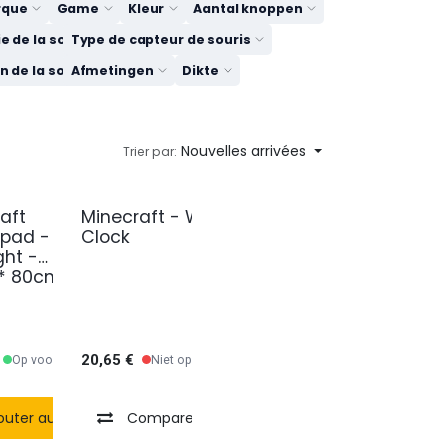
rque
Game
Kleur
Aantal knoppen
 de la souris
Type de capteur de souris
)
 de la souris
Afmetingen
Dikte
Nouvelles arrivées
Trier par:
aft
Minecraft - Wall
pad -
Clock
ght -
* 80cm
20,65
€
Op voorraad
Niet op voorraad
outer au panier
Comparer
Comparer
Ajouter à la liste de souhaits
Comparer
Ajouter à la liste de souhait
Ajouter à la liste de s