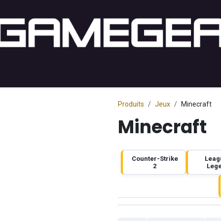
ng PC
Setup PC
Console
Lifestyle
Acheter par j
Produits
Jeux
Minecraft
Minecraft
Counter-Strike
Leag
2
Leg