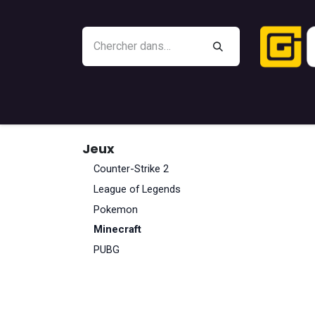
Se rendre au contenu
Outlet
Battle Beaver
Manettes
Gami
Jeux
Counter-Strike 2
League of Legends
Pokemon
Minecraft
PUBG