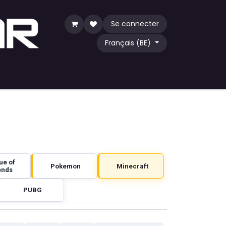
Se connecter
Français (BE)
eu
TCG
Acheter par communauté
ue of
Pokemon
Minecraft
ends
PUBG