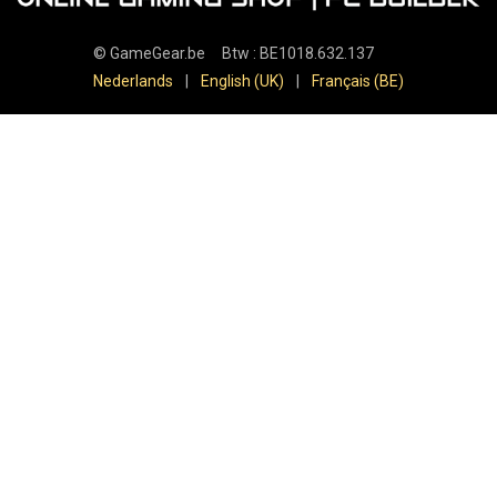
©
GameGear.be
Btw : BE1018.632.137
Nederlands
|
English (UK)
|
Français (BE)