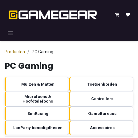
Overslaan naar inhoud
Producten
PC Gaming
PC Gaming
Muizen & Matten
Toetsenborden
Microfoons &
Controllers
Hoofdtelefoons
SimRacing
GameBureaus
LanParty benodigdheden
Accessoires