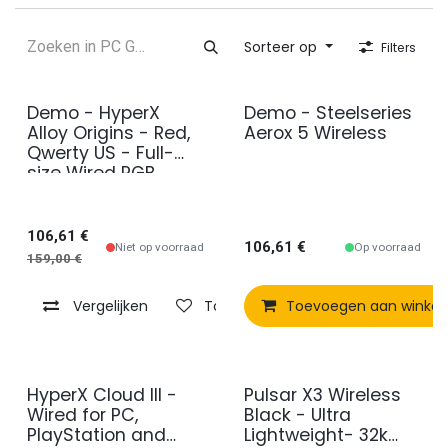
Sorteer op
Filters
Demo - HyperX
Demo - Steelseries
Demo Model
Demo Model
Alloy Origins - Red,
Aerox 5 Wireless
Qwerty US - Full-
size Wired RGB
106,61
€
106,61
€
Niet op voorraad
Op voorraad
159,00
€
Vergelijken
Toevoegen aan verlanglijst
Toevoegen aan winke
HyperX Cloud III -
Pulsar X3 Wireless
Wired for PC,
Black - Ultra
PlayStation and
Lightweight- 32k