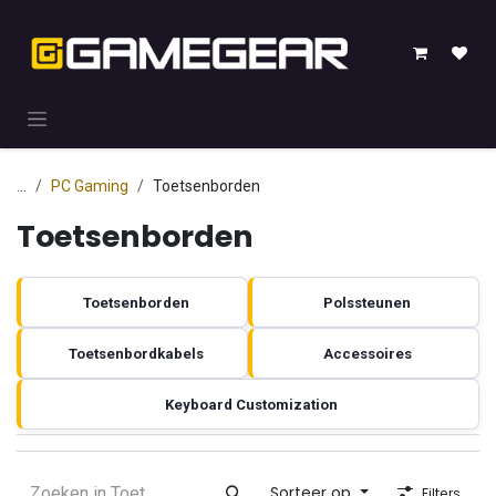
Overslaan naar inhoud
...
PC Gaming
Toetsenborden
Toetsenborden
Toetsenborden
Polssteunen
Toetsenbordkabels
Accessoires
Keyboard Customization
Sorteer op
Filters