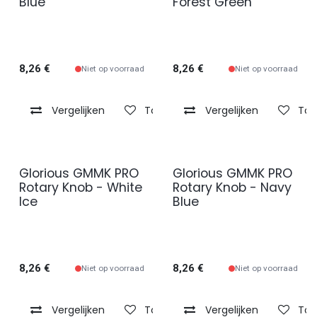
Blue
Forest Green
8,26
€
8,26
€
Niet op voorraad
Niet op voorraad
Vergelijken
Toevoegen aan verlanglijst
Vergelijken
Toe
Glorious GMMK PRO
Glorious GMMK PRO
Rotary Knob - White
Rotary Knob - Navy
Ice
Blue
8,26
€
8,26
€
Niet op voorraad
Niet op voorraad
Vergelijken
Toevoegen aan verlanglijst
Vergelijken
Toe