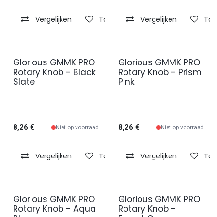
Vergelijken
Toevoegen aan verlanglijst
Vergelijken
Toe
Glorious GMMK PRO
Glorious GMMK PRO
Rotary Knob - Black
Rotary Knob - Prism
Slate
Pink
8,26
€
8,26
€
Niet op voorraad
Niet op voorraad
Vergelijken
Toevoegen aan verlanglijst
Vergelijken
Toe
Glorious GMMK PRO
Glorious GMMK PRO
Rotary Knob - Aqua
Rotary Knob -