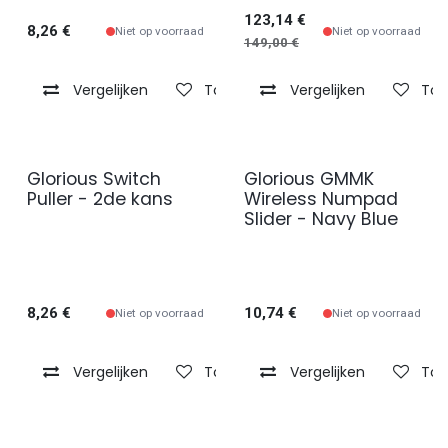
123,14
€
8,26
€
Niet op voorraad
Niet op voorraad
149,00
€
Vergelijken
Toevoegen aan verlanglijst
Vergelijken
Toe
Glorious Switch
Glorious GMMK
Puller - 2de kans
Wireless Numpad
Slider - Navy Blue
8,26
€
10,74
€
Niet op voorraad
Niet op voorraad
Vergelijken
Toevoegen aan verlanglijst
Vergelijken
Toe