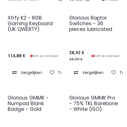
Xtrfy K2 - RGB
Glorious Raptor
Gaming Keyboard
Switches - 36
(UK QWERTY)
pieces lubricated
28,92
€
114,88
€
Niet op voorraad
Niet op voorraad
34,99
€
Vergelijken
Toevoegen aan verlanglijst
Vergelijken
Toe
Glorious GMMK -
Glorious GMMK Pro
Numpad Blank
- 75% TKL Barebone
Badge - Gold
- White (ISO)