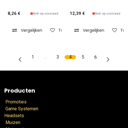
8,26
€
12,39
€
Niet op voorraad
Niet op voorraad
Vergelijken
Toevoegen aan verlanglijst
Vergelijken
Toe
1
…
3
4
5
6
Producten
Promoties
Game Systemen
Headsets
Muizen