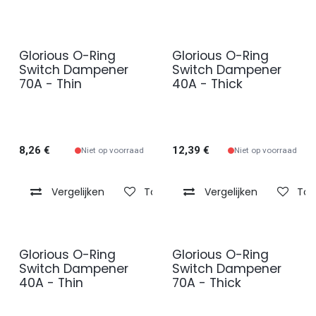
Glorious O-Ring
Glorious O-Ring
Switch Dampener
Switch Dampener
70A - Thin
40A - Thick
8,26
€
12,39
€
Niet op voorraad
Niet op voorraad
Vergelijken
Toevoegen aan verlanglijst
Vergelijken
Toe
Glorious O-Ring
Glorious O-Ring
Switch Dampener
Switch Dampener
40A - Thin
70A - Thick