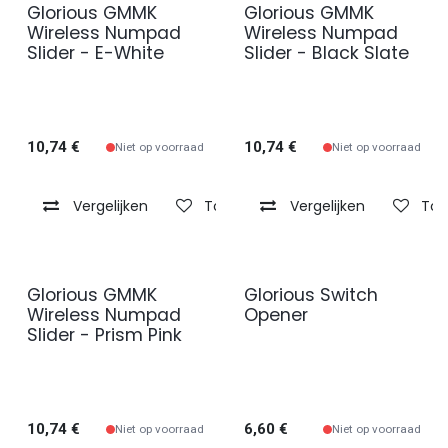
Glorious GMMK
Glorious GMMK
Wireless Numpad
Wireless Numpad
Slider - E-White
Slider - Black Slate
10,74
€
10,74
€
Niet op voorraad
Niet op voorraad
Vergelijken
Toevoegen aan verlanglijst
Vergelijken
Toe
Glorious GMMK
Glorious Switch
Wireless Numpad
Opener
Slider - Prism Pink
10,74
€
6,60
€
Niet op voorraad
Niet op voorraad