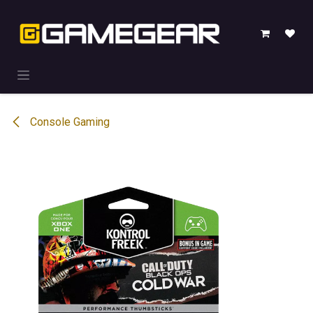
Overslaan naar inhoud
Console Gaming