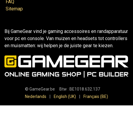
FAQ
Sitemap
Bij GameGear vind je gaming accessoires en randapparatuur
voor pc en console. Van muizen en headsets tot controllers
en muismatten: wij helpen je de juiste gear te kiezen.
©
GameGear.be
Btw : BE1018.632.137
Nederlands
|
English (UK)
|
Français (BE)