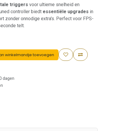
itale triggers
voor ultieme snelheid en
uned controller biedt
essentiële upgrades
in
t zonder onnodige extra's. Perfect voor FPS-
econde telt.
an winkelmandje toevoegen
30 dagen
en