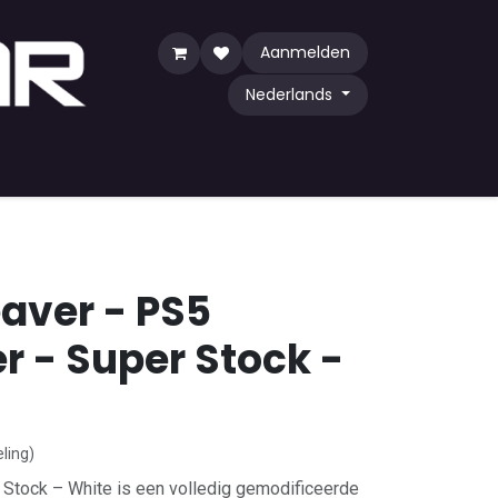
Aanmelden
Nederlands
y Game
TCG
Shop by Community
eaver - PS5
r - Super Stock -
ling)
 Stock – White is een volledig gemodificeerde