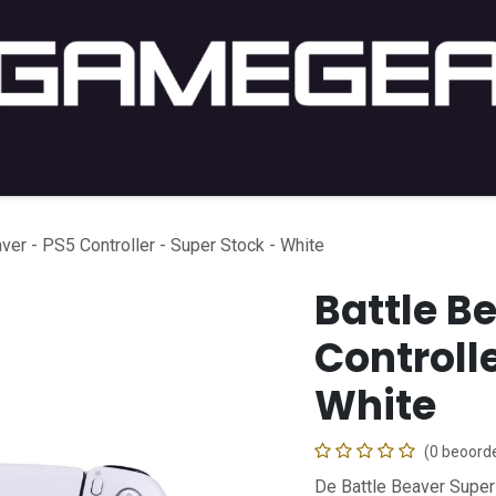
PC Gaming
PC-Setup
Console
Lifestyle
Shop b
ver - PS5 Controller - Super Stock - White
Battle B
Controlle
White
(0 beoorde
De Battle Beaver Super