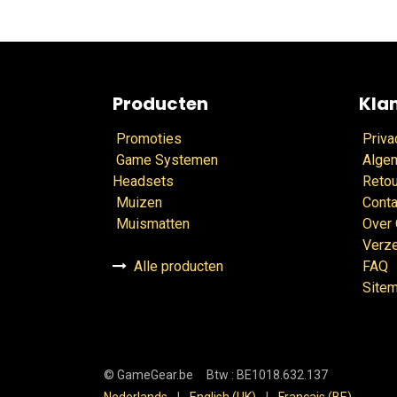
Producten
Kla
Promoties
Priva
Game Systemen
Alge
Headsets
Retou
Muizen
Conta
Muismatten
Over
Verz
Alle producten
FAQ
Site
©
GameGear.be
Btw : BE1018.632.137