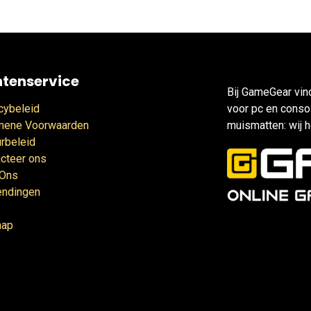
ntenservice
Bij GameGear vin
cybeleid
voor pc en consol
mene Voorwaarden
muismatten: wij h
rbeleid
cteer ons
 Ons
endingen
map