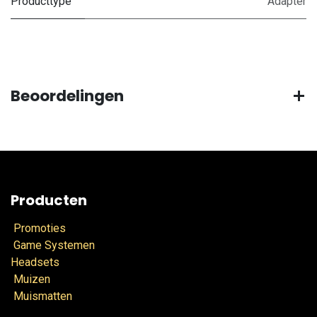
Producttype
Adapter
Beoordelingen
Producten
Promoties
Game Systemen
Headsets
Muizen
Muismatten