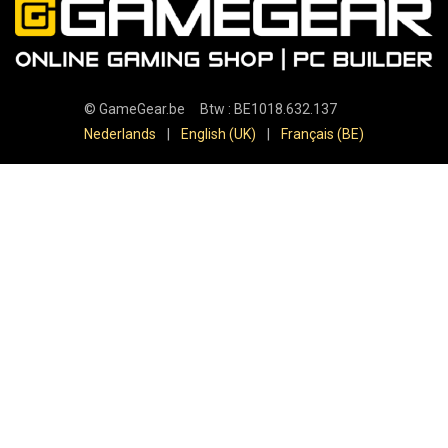
©
GameGear.be
Btw : BE1018.632.137
Nederlands
|
English (UK)
|
Français (BE)