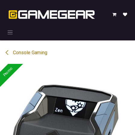
Overslaan naar inhoud
Console Gaming
Promo