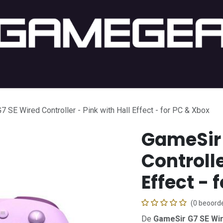
PC Gaming
PC-Setup
Console
Lifestyle
Shop b
7 SE Wired Controller - Pink with Hall Effect - for PC & Xbox
GameSir 
Controlle
Effect - 
(0 beoorde
De
GameSir G7 SE Wir