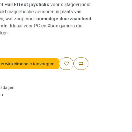
et
Hall Effect joysticks
voor slijtagevrijheid.
ikt magnetische sensoren in plaats van
n, wat zorgt voor
oneindige duurzaamheid
role
. Ideaal voor PC en Xbox gamers die
eken.
an winkelmandje toevoegen
30 dagen
en