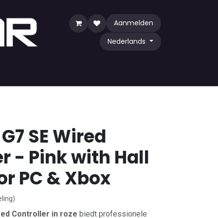
Aanmelden
Nederlands
y Game
TCG
Shop by Community
G7 SE Wired
r - Pink with Hall
for PC & Xbox
ling)
ed Controller in roze
biedt professionele