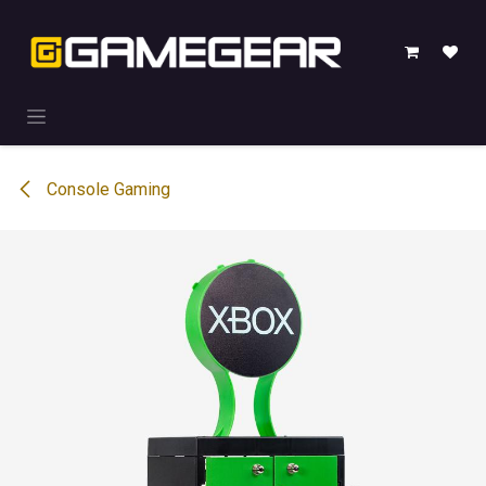
Overslaan naar inhoud
Console Gaming