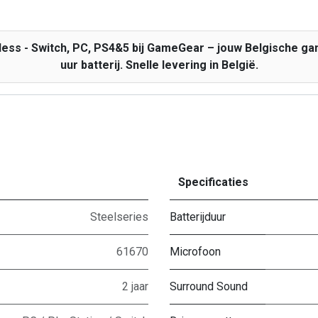
less - Switch, PC, PS4&5 bij GameGear – jouw Belgische gam
uur batterij. Snelle levering in België.
Specificaties
Steelseries
Batterijduur
61670
Microfoon
2 jaar
Surround Sound