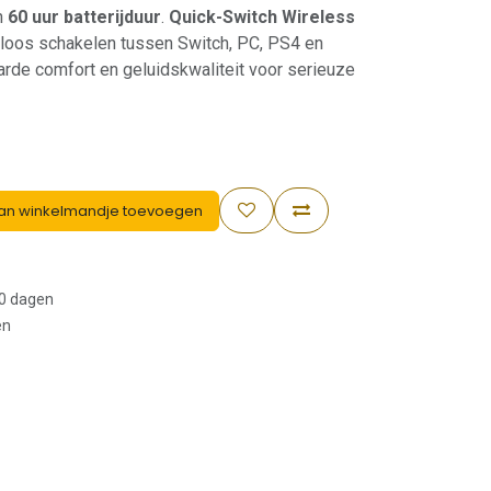
n
60 uur batterijduur
.
Quick-Switch Wireless
adloos schakelen tussen Switch, PC, PS4 en
rde comfort en geluidskwaliteit voor serieuze
an winkelmandje toevoegen
30 dagen
en