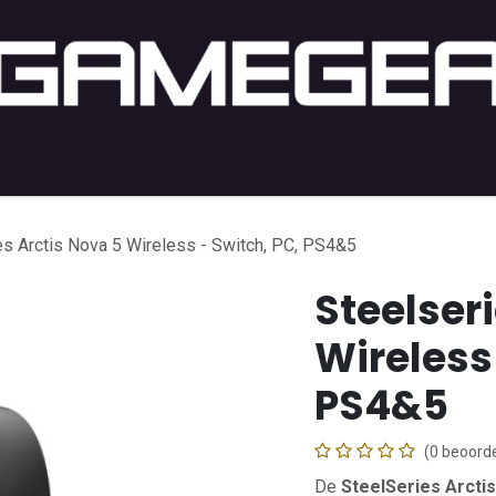
PC Gaming
PC-Setup
Console
Lifestyle
Shop b
es Arctis Nova 5 Wireless - Switch, PC, PS4&5
Steelser
Wireless
PS4&5
(0 beoorde
De
SteelSeries Arcti