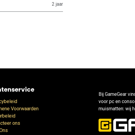
2 jaar
ntenservice
Bij GameGear vin
cybeleid
voor pc en consol
mene Voorwaarden
muismatten: wij h
rbeleid
cteer ons
 Ons