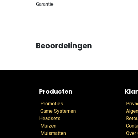
Garantie
Beoordelingen
Producten
Kla
Promoties
Priva
Game Systemen
Alge
Headsets
Retou
Muizen
Conta
Muismatten
Over