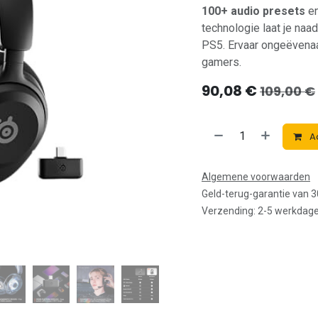
100+ audio presets
e
technologie laat je na
PS5. Ervaar ongeëvenaa
gamers.
90,08
€
109,00
€
A
Algemene voorwaarden
Geld-terug-garantie van 
Verzending: 2-5 werkdag