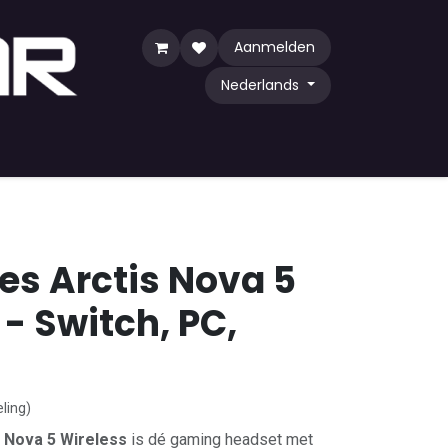
Aanmelden
Nederlands
y Game
TCG
Shop by Community
ies Arctis Nova 5
 - Switch, PC,
ling)
s Nova 5 Wireless
is dé gaming headset met