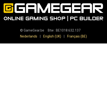
©
GameGear.be
Btw : BE1018.632.137
Nederlands
|
English (UK)
|
Français (BE)