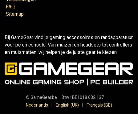
FAQ
Sitemap
Bij GameGear vind je gaming accessoires en randapparatuur
voor pc en console. Van muizen en headsets tot controllers
en muismatten: wij helpen je de juiste gear te kiezen.
©
GameGear.be
Btw : BE1018.632.137
Nederlands
|
English (UK)
|
Français (BE)