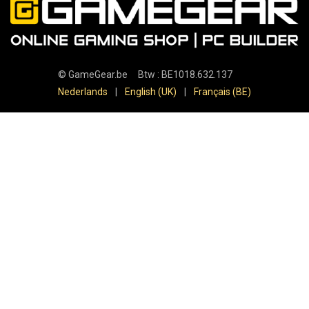
©
GameGear.be
Btw : BE1018.632.137
Nederlands
|
English (UK)
|
Français (BE)