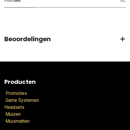
Formaat
XL
Beoordelingen
Producten
Promoties
Game Systemen
Headsets
Muizen
Muismatten