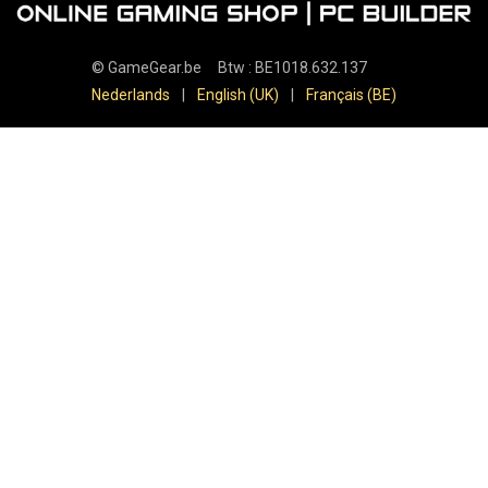
©
GameGear.be
Btw : BE1018.632.137
Nederlands
|
English (UK)
|
Français (BE)