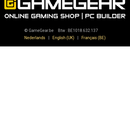
©
GameGear.be
Btw : BE1018.632.137
Nederlands
|
English (UK)
|
Français (BE)