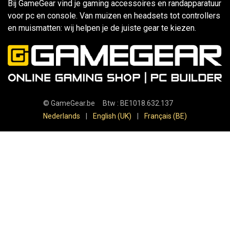
Bij GameGear vind je gaming accessoires en randapparatuur
voor pc en console. Van muizen en headsets tot controllers
en muismatten: wij helpen je de juiste gear te kiezen.
©
GameGear.be
Btw : BE1018.632.137
Nederlands
|
English (UK)
|
Français (BE)