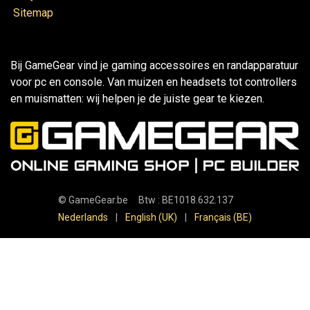
Sitemap
Bij GameGear vind je gaming accessoires en randapparatuur
voor pc en console. Van muizen en headsets tot controllers
en muismatten: wij helpen je de juiste gear te kiezen.
©
GameGear.be
Btw : BE1018.632.137
Nederlands
|
English (UK)
|
Français (BE)