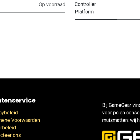
Controller
Op voorraad
Platform
ntenservice
Bij GameGear vin
cybeleid
voor pc en consol
mene Voorwaarden
muismatten: wij h
rbeleid
cteer ons