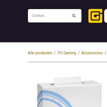
Overslaan naar inhoud
Promoties
Battle Beaver
Controllers
Alle producten
PC Gaming
Accessoires