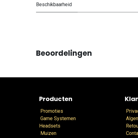
Beschikbaarheid
Beoordelingen
Producten
Kla
Promoties
Priva
Game Systemen
Alge
Headsets
Retou
Muizen
Conta