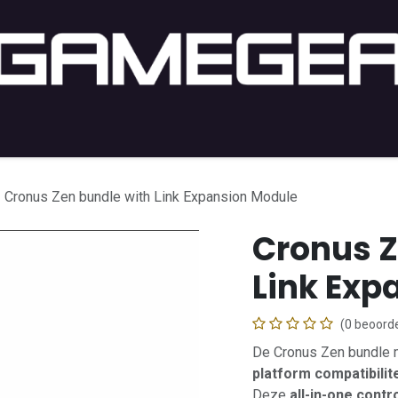
PC Gaming
PC-Setup
Console
Lifestyle
Shop b
Cronus Zen bundle with Link Expansion Module
Cronus Z
Link Exp
(0 beoorde
De Cronus Zen bundle 
platform compatibilite
Deze
all-in-one contr