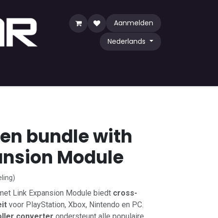
Aanmelden
Nederlands
y Game
TCG
Shop by Community
en bundle with
ansion Module
ling)
met Link Expansion Module biedt
cross-
it
voor PlayStation, Xbox, Nintendo en PC.
oller converter
ondersteunt alle populaire