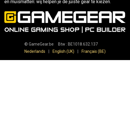
en muismatten: wij helpen je de juiste gear te kiezen.
©
GameGear.be
Btw : BE1018.632.137
Nederlands
|
English (UK)
|
Français (BE)