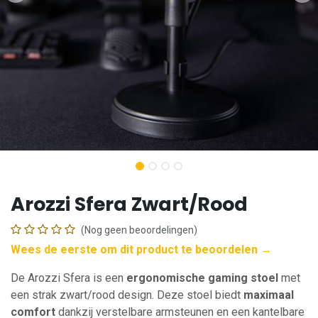
Arozzi Sfera Zwart/Rood
(Nog geen beoordelingen)
Wees de eerste om dit product te beoordelen →
De Arozzi Sfera is een
ergonomische gaming stoel
met
een strak zwart/rood design. Deze stoel biedt
maximaal
comfort
dankzij verstelbare armsteunen en een kantelbare