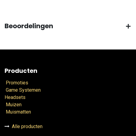
Beoordelingen
Producten
Promoties
Game Systemen
Headsets
Muizen
Muismatten
Alle producten