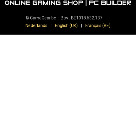
©
GameGear.be
Btw : BE1018.632.137
Nederlands
|
English (UK)
|
Français (BE)