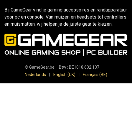
Bij GameGear vind je gaming accessoires en randapparatuur
voor pc en console. Van muizen en headsets tot controllers
en muismatten: wij helpen je de juiste gear te kiezen.
©
GameGear.be
Btw : BE1018.632.137
Nederlands
|
English (UK)
|
Français (BE)