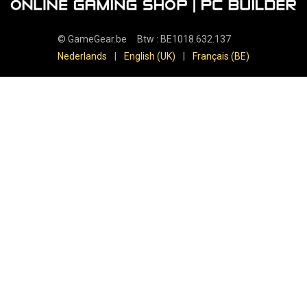
©
GameGear.be
Btw : BE1018.632.137
Nederlands
|
English (UK)
|
Français (BE)