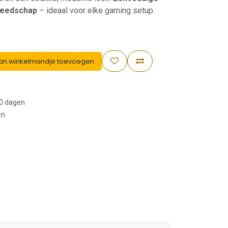
ereedschap
– ideaal voor elke gaming setup.
an winkelmandje toevoegen
30 dagen
en