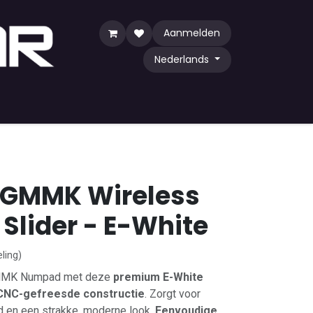
Aanmelden
Nederlands
Game
TCG
Shop by Community
 GMMK Wireless
lider - E-White
ling)
GMMK Numpad met deze
premium E-White
CNC-gefreesde constructie
. Zorgt voor
 en een strakke, moderne look.
Eenvoudige