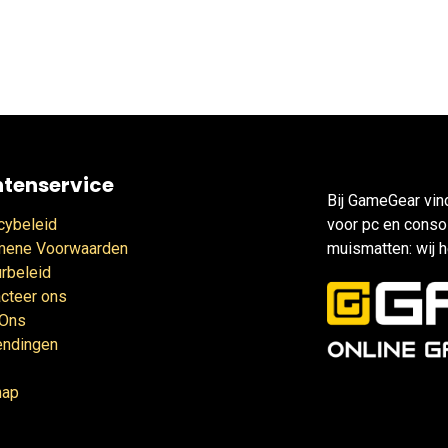
ntenservice
Bij GameGear vin
cybeleid
voor pc en consol
mene Voorwaarden
muismatten: wij h
rbeleid
cteer ons
 Ons
endingen
map