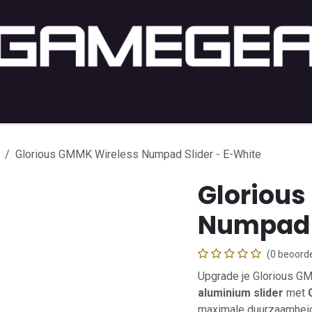
C Gaming
PC-Setup
Console
Lifestyle
Shop by 
Glorious GMMK Wireless Numpad Slider - E-White
Glorious
Numpad S
(0 beoorde
Upgrade je Glorious 
aluminium slider
met
maximale duurzaamheid