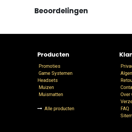
Beoordelingen
Producten
Kla
Promoties
Priva
Game Systemen
Alge
Headsets
Retou
Muizen
Conta
Muismatten
Over
Verz
Alle producten
FAQ
Site