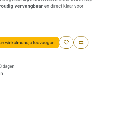
voudig vervangbaar
en direct klaar voor
an winkelmandje toevoegen
30 dagen
en