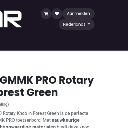
Aanmelden
Nederlands
y Game
TCG
Shop by Community
s GMMK PRO Rotary
orest Green
ling)
Rotary Knob in Forest Green is de perfecte
MK PRO toetsenbord. Met
nauwkeurige
hoogwaardige materialen
biedt deze knop