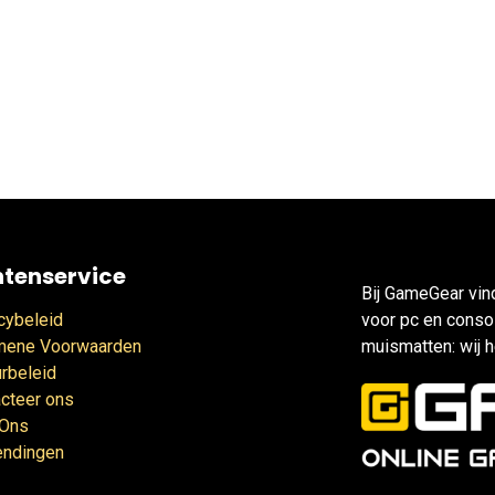
ntenservice
Bij GameGear vin
cybeleid
voor pc en consol
mene Voorwaarden
muismatten: wij h
rbeleid
cteer ons
 Ons
endingen