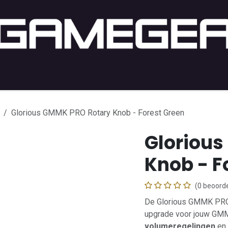
PC Gaming
PC-Setup
Console
Lifestyle
Shop b
Glorious GMMK PRO Rotary Knob - Forest Green
Gloriou
Knob - F
(0 beoorde
De Glorious GMMK PRO 
upgrade voor jouw GM
volumeregelingen
en