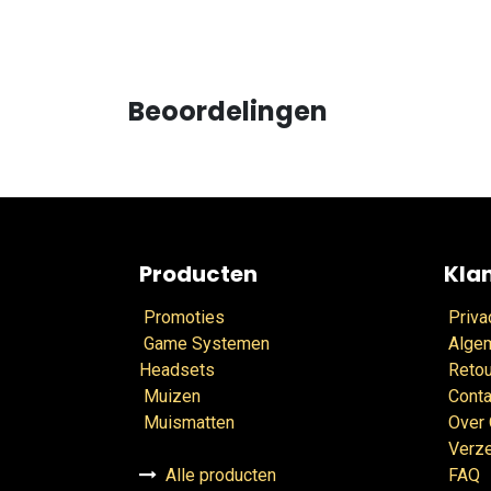
Beoordelingen
Producten
Kla
Promoties
Priva
Game Systemen
Alge
Headsets
Retou
Muizen
Conta
Muismatten
Over
Verz
Alle producten
FAQ