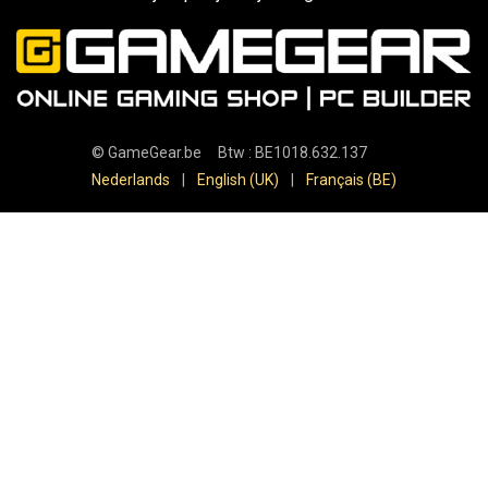
©
GameGear.be
Btw : BE1018.632.137
Nederlands
|
English (UK)
|
Français (BE)