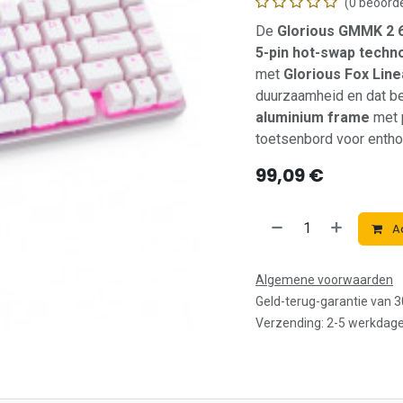
(0 beoorde
De
Glorious GMMK 2 
5-pin hot-swap techn
met
Glorious Fox Line
duurzaamheid en dat be
aluminium frame
met p
toetsenbord voor enth
99,09
€
A
Algemene voorwaarden
Geld-terug-garantie van 
Verzending: 2-5 werkdag