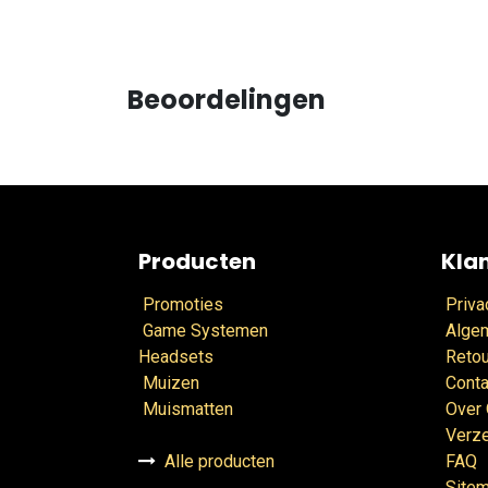
Beoordelingen
Producten
Kla
Promoties
Priva
Game Systemen
Alge
Headsets
Retou
Muizen
Conta
Muismatten
Over
Verz
Alle producten
FAQ
Site