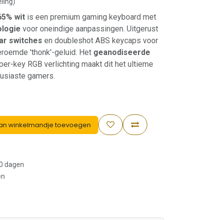
ling)
65% wit
is een premium gaming keyboard met
ologie
voor oneindige aanpassingen. Uitgerust
ar switches
en doubleshot ABS keycaps voor
roemde 'thonk'-geluid. Het
geanodiseerde
er-key RGB verlichting maakt dit het ultieme
ousiaste gamers.
an winkelmandje toevoegen
30 dagen
en