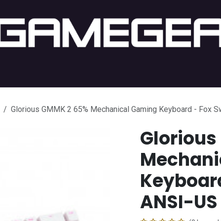
PC Gaming
PC-Setup
Console
Lifestyle
Shop b
Glorious GMMK 2 65% Mechanical Gaming Keyboard - Fox Sw
Gloriou
Mechani
Keyboard
ANSI-US 