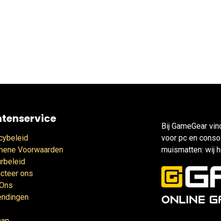
ntenservice
Bij GameGear vin
cybeleid
voor pc en consol
mene Voorwaarden
muismatten: wij h
rbeleid
cteer ons
 Ons
endingen
map