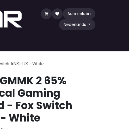
Aanmelden
Nederlands
y Game
TCG
Shop by Community
itch ANSI-US - White
s GMMK 2 65%
cal Gaming
 - Fox Switch
- White