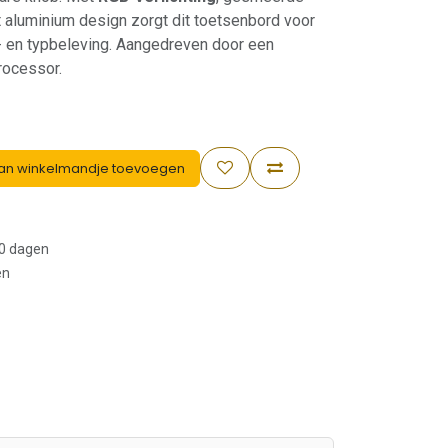
t aluminium design zorgt dit toetsenbord voor
 en typbeleving. Aangedreven door een
rocessor.
an winkelmandje toevoegen
30 dagen
en