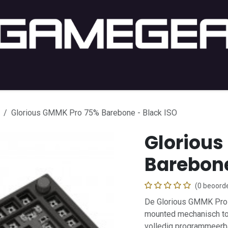
C Gaming
PC-Setup
Console
Lifestyle
Shop by 
Glorious GMMK Pro 75% Barebone - Black ISO
Glorious
Barebone
(0 beoorde
De Glorious GMMK Pro
mounted mechanisch t
volledig programmeerb