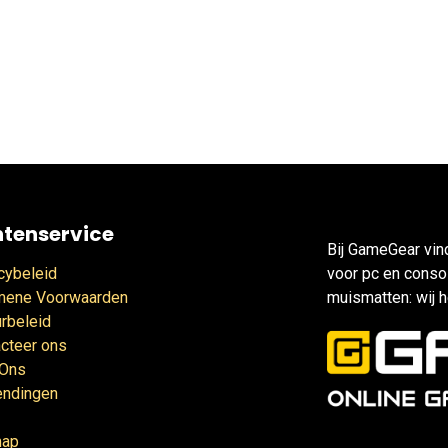
ntenservice
Bij GameGear vin
cybeleid
voor pc en consol
mene Voorwaarden
muismatten: wij h
rbeleid
cteer ons
 Ons
endingen
map