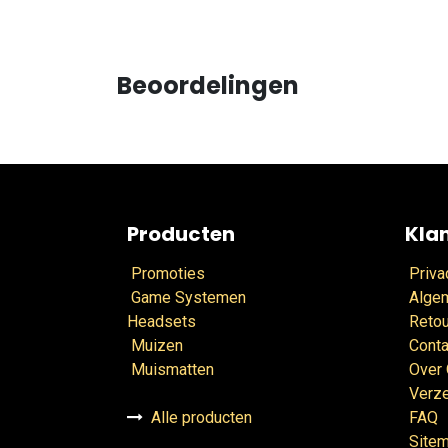
Beoordelingen
Producten
Kla
Promoties
Priva
Game Systemen
Alge
Headsets
Retou
Muizen
Conta
Muismatten
Over
Verz
Alle producten
FAQ
Site