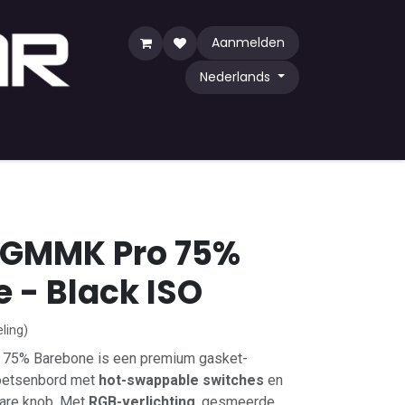
Aanmelden
Nederlands
Game
TCG
Shop by Community
 GMMK Pro 75%
 - Black ISO
ling)
 75% Barebone is een premium gasket-
oetsenbord met
hot-swappable switches
en
are knob. Met
RGB-verlichting
, gesmeerde