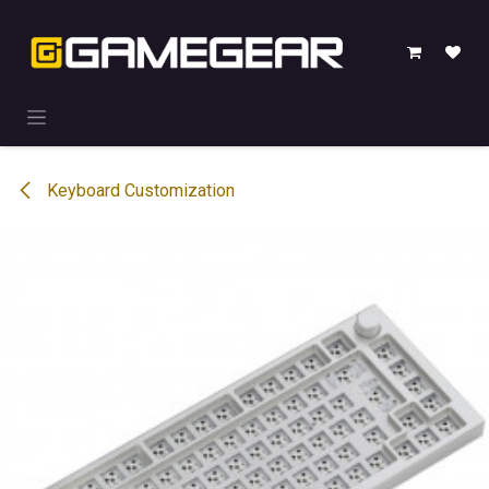
Overslaan naar inhoud
Keyboard Customization