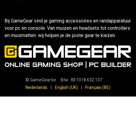
Bij GameGear vind je gaming accessoires en randapparatuur
voor pc en console. Van muizen en headsets tot controllers
en muismatten: wij helpen je de juiste gear te kiezen.
©
GameGear.be
Btw : BE1018.632.137
Nederlands
|
English (UK)
|
Français (BE)