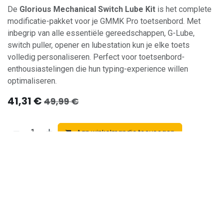
De
Glorious Mechanical Switch Lube Kit
is het complete
modificatie-pakket voor je GMMK Pro toetsenbord. Met
inbegrip van alle essentiële gereedschappen, G-Lube,
switch puller, opener en lubestation kun je elke toets
volledig personaliseren. Perfect voor toetsenbord-
enthousiastelingen die hun typing-experience willen
optimaliseren.
41,31
€
49,99
€
Aan winkelmandje toevoegen
Toevoegen aan verlanglijst
Toevoegen om 
Algemene voorwaarden
Geld-terug-garantie van 30 dagen
Verzending: 2-5 werkdagen