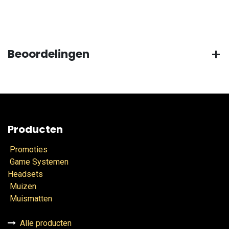
Beoordelingen
Producten
Promoties
Game Systemen
Headsets
Muizen
Muismatten
Alle producten