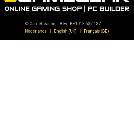
©
GameGear.be
Btw : BE1018.632.137
Nederlands
|
English (UK)
|
Français (BE)