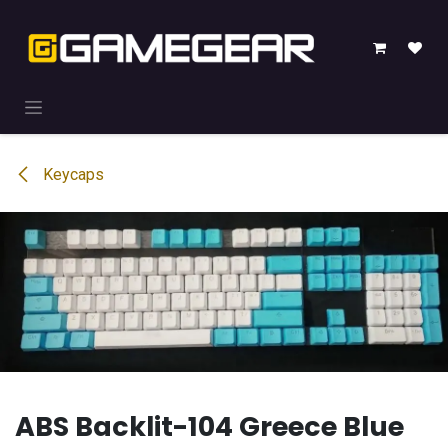
Overslaan naar inhoud
Keycaps
ABS Backlit-104 Greece Blue