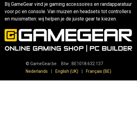
Bij GameGear vind je gaming accessoires en randapparatuur
voor pc en console. Van muizen en headsets tot controllers
en muismatten: wij helpen je de juiste gear te kiezen.
©
GameGear.be
Btw : BE1018.632.137
Nederlands
|
English (UK)
|
Français (BE)