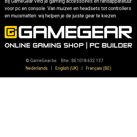
Bij GameGear vind je gaming accessoires en randapparatuur
voor pc en console. Van muizen en headsets tot controllers
en muismatten: wij helpen je de juiste gear te kiezen.
©
GameGear.be
Btw : BE1018.632.137
Nederlands
|
English (UK)
|
Français (BE)