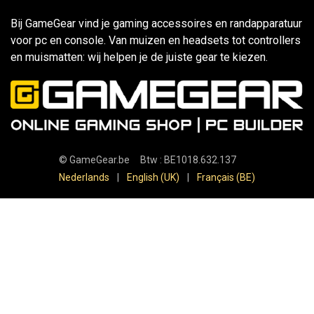
Bij GameGear vind je gaming accessoires en randapparatuur
voor pc en console. Van muizen en headsets tot controllers
en muismatten: wij helpen je de juiste gear te kiezen.
©
GameGear.be
Btw : BE1018.632.137
Nederlands
|
English (UK)
|
Français (BE)