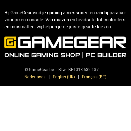
Bij GameGear vind je gaming accessoires en randapparatuur
voor pc en console. Van muizen en headsets tot controllers
en muismatten: wij helpen je de juiste gear te kiezen.
©
GameGear.be
Btw : BE1018.632.137
Nederlands
|
English (UK)
|
Français (BE)