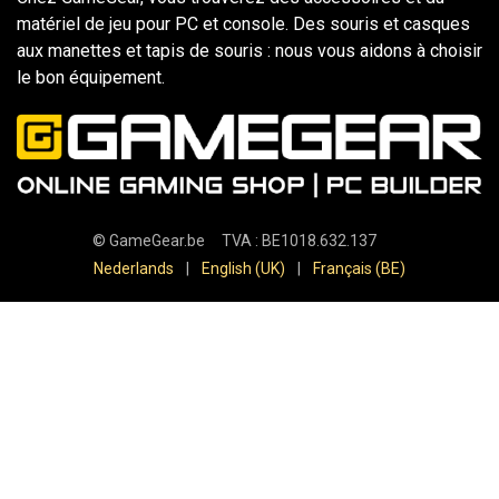
matériel de jeu pour PC et console. Des souris et casques
aux manettes et tapis de souris : nous vous aidons à choisir
le bon équipement.
©
GameGear.be
TVA : BE1018.632.137
Nederlands
|
English (UK)
|
Français (BE)