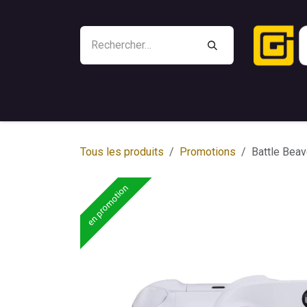
Se rendre au contenu
Outlet
Battle Beaver
Manettes
Gami
Tous les produits
Promotions
Battle Beav
en promotion