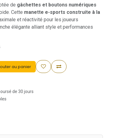
otée de
gâchettes et boutons numériques
apide. Cette
manette e-sports construite à la
ximale et réactivité pour les joueurs
lanche élégante alliant style et performances
€
outer au panier
boursé de 30 jours
bles