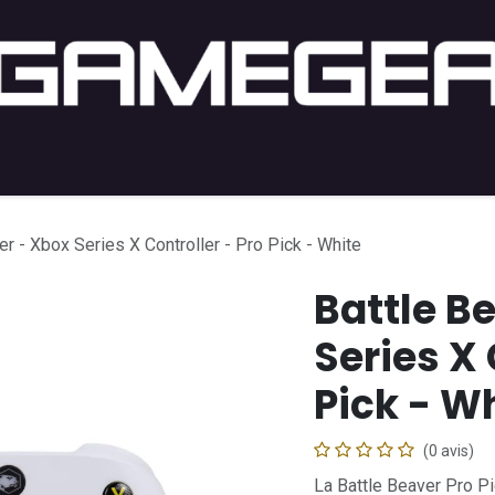
ng PC
Setup PC
Console
Lifestyle
Acheter par j
er - Xbox Series X Controller - Pro Pick - White
Battle B
Series X 
Pick - W
(0 avis)
La Battle Beaver Pro P