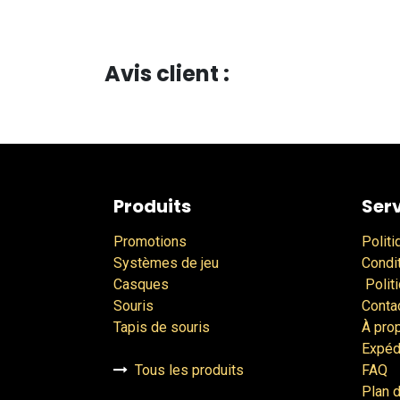
Avis client :
Produits
Serv
Promotions
Politi
Systèmes de jeu
Condi
Casques
Polit
Souris
Conta
Tapis de souris
À pro
Expéd
Tous les produits
FAQ
Plan d