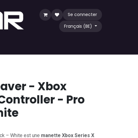
Se connecter
Français (BE)
eu
TCG
Acheter par communauté
eaver - Xbox
Controller - Pro
hite
ick – White est une
manette Xbox Series X