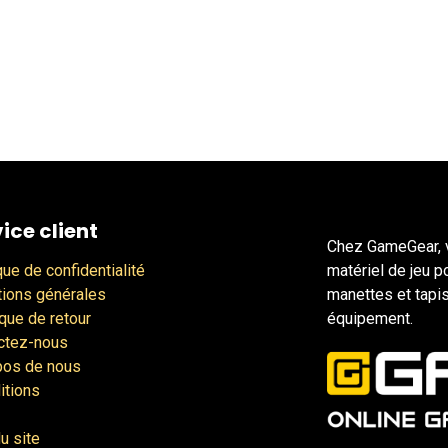
ice client
Chez GameGear, v
que de confidentialité
matériel de jeu p
tions générales
manettes et tapis
ique de retour
équipement.
ctez-nous
pos de nous
itions
u site