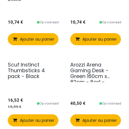
Black
10,74
€
10,74
€
Op voorraad
Op voorraad
Ajouter au panier
Comparer
Ajouter au panier
Ajouter à 
Scuf Instinct
Arozzi Arena
Thumbsticks 4
Gaming Desk -
pack - Black
Green 160cm x
82cm - Box1 -
replacement
feet/frame
16,52
€
40,50
€
Op voorraad
Op voorraad
19,99
€
Ajouter au panier
Comparer
Ajouter au panier
Ajouter à 