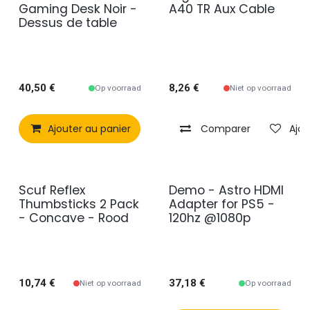
en promotion
Gaming Desk Noir -
A40 TR Aux Cable
Dessus de table
40,50
€
8,26
€
Op voorraad
Niet op voorraad
Ajouter au panier
Comparer
Comparer
Ajouter à 
Ajou
Scuf Reflex
Demo - Astro HDMI
2e kans
Thumbsticks 2 Pack
Adapter for PS5 -
- Concave - Rood
120hz @1080p
10,74
€
37,18
€
Niet op voorraad
Op voorraad