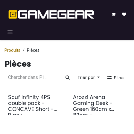
Se rendre au contenu
Produits
Pièces
Pièces
Trier par
Filtres
Scuf Infinity 4PS
Arozzi Arena
double pack -
Gaming Desk -
CONCAVE Short -
Green 160cm x
Black
82cm -
replacement mat