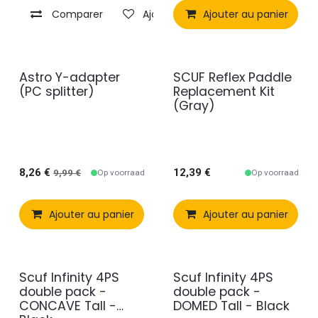
Comparer
Ajouter à la liste de souhaits
Ajouter au panier
Astro Y-adapter
SCUF Reflex Paddle
(PC splitter)
Replacement Kit
(Gray)
8,26
€
12,39
€
Op voorraad
Op voorraad
9,99
€
Ajouter au panier
Comparer
Ajouter au panier
Ajouter à 
Scuf Infinity 4PS
Scuf Infinity 4PS
double pack -
double pack -
CONCAVE Tall -
DOMED Tall - Black