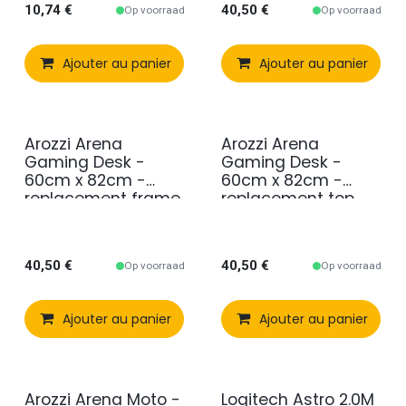
10,74
€
40,50
€
Op voorraad
Op voorraad
Ajouter au panier
Comparer
Ajouter au panier
Ajouter à 
Arozzi Arena
Arozzi Arena
Gaming Desk -
Gaming Desk -
60cm x 82cm -
60cm x 82cm -
replacement frame
replacement top
- Black
mat - Black with
Red Arozzi logo
40,50
€
40,50
€
Op voorraad
Op voorraad
Ajouter au panier
Comparer
Ajouter au panier
Ajouter à 
Arozzi Arena Moto -
Logitech Astro 2.0M