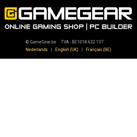
©
GameGear.be
TVA : BE1018.632.137
Nederlands
|
English (UK)
|
Français (BE)