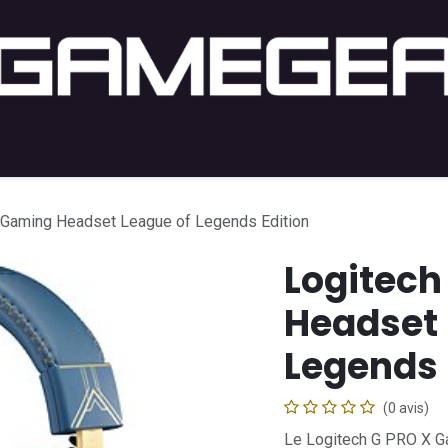
ng PC
Setup PC
Console
Lifestyle
Acheter par j
 Gaming Headset League of Legends Edition
Logitech
Headset 
Legends 
(0 avis)
Le Logitech G PRO X G