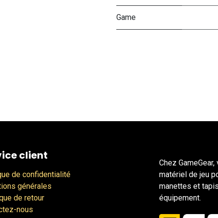
Game
ice client
Chez GameGear, v
que de confidentialité
matériel de jeu p
tions générales
manettes et tapis
ique de retour
équipement.
ctez-nous