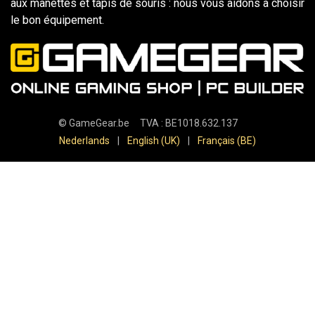
aux manettes et tapis de souris : nous vous aidons à choisir
le bon équipement.
©
GameGear.be
TVA : BE1018.632.137
Nederlands
|
English (UK)
|
Français (BE)