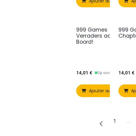
Ajouter au panier
Aj
999 Games
999 G
Verraders aan
Chapt
Boord!
14,01
€
14,01
€
Op voorraad
Ajouter au panier
Aj
1
…