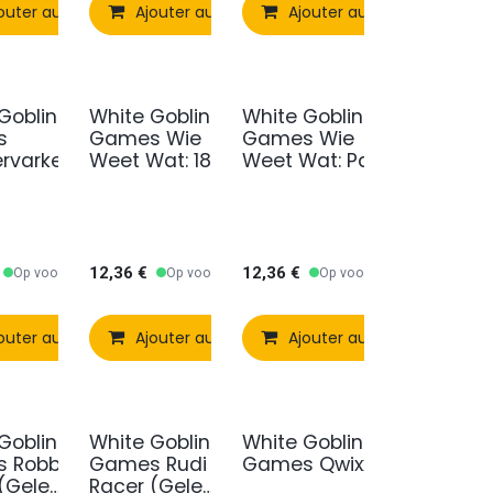
outer au panier
Comparer
Ajouter au panier
Ajouter à la liste de souhaits
Comparer
Ajouter au panier
Ajouter à la liste de s
Comparer
Aj
Goblin
White Goblin
White Goblin
s
Games Wie
Games Wie
rvarkens
Weet Wat: 18+
Weet Wat: Party
12,36
€
12,36
€
Op voorraad
Op voorraad
Op voorraad
outer au panier
Comparer
Ajouter au panier
Ajouter à la liste de souhaits
Comparer
Ajouter au panier
Ajouter à la liste de s
Comparer
Aj
Goblin
White Goblin
White Goblin
 Robbie
Games Rudi
Games Qwixx
(Gele
Racer (Gele