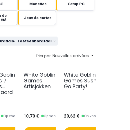
CG
Manettes
Setup PC
x de
Jeux de cartes
iété
Draadloos
Toetsenbordtaal
Nouvelles arrivées
Trier par:
Goblin
White Goblin
White Goblin
 7
Games
Games Sushi
s
Artisjokken
Go Party!
daard
10,70
€
20,62
€
Op voorraad
Op voorraad
Op voorraad