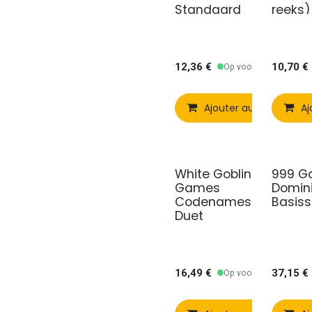
Standaard
reeks)
12,36
€
10,70
€
Op voorraad
Ajouter au panier
Aj
White Goblin
999 G
Games
Domin
Codenames
Basiss
Duet
16,49
€
37,15
€
Op voorraad