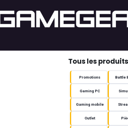
ng PC
Setup PC
Console
Lifestyle
Acheter par j
Tous les produit
Promotions
Battle
Gaming PC
Simu
Gaming mobile
Stre
Outlet
Piè