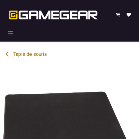
Se rendre au contenu
Tapis de souris