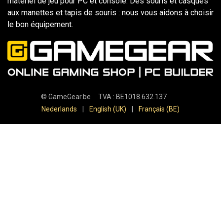
matériel de jeu pour PC et console. Des souris et casques
aux manettes et tapis de souris : nous vous aidons à choisir
le bon équipement.
©
GameGear.be
TVA : BE1018.632.137
Nederlands
|
English (UK)
|
Français (BE)