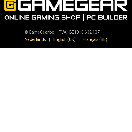
©
GameGear.be
TVA : BE1018.632.137
Nederlands
|
English (UK)
|
Français (BE)